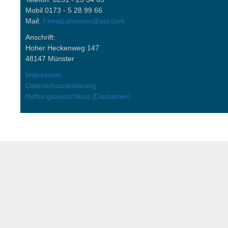
Mobil 0173 - 5 28 99 66
Mail:
FirmaLohmann@aol.com
Anschrift:
Hoher Heckenweg 147
48147 Münster
Impressum
Datenschutzerklärung
Haftungsausschluss (Disclaimer)